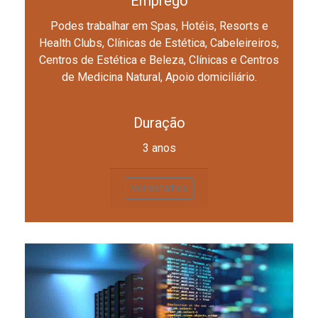
Emprego
Podes trabalhar em Spas, Hotéis, Resorts e
Health Clubs, Clínicas de Estética, Cabeleireiros,
Centros de Estética e Beleza, Clínicas e Centros
de Medicina Natural, Apoio domiciliário.
Duração
3 anos
Ver detalhes