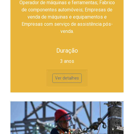
Operador de máquinas e ferramentas; Fabrico
de componentes automóveis; Empresas de
venda de máquinas e equipamentos e
Empresas com serviço de assistência pós-
venda.
Duração
3 anos
Ver detalhes